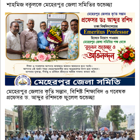
শাহমিজ বকুলকে মেহেরপুর জেলা সমিতির শুভেচ্ছা
মেহেরপুর জেলার কৃতি সন্তান, বিশিষ্ট শিক্ষাবিদ ও গবেষক
প্রফেসর ড. আব্দুর রশিদকে ফুলেল শুভেচ্ছা