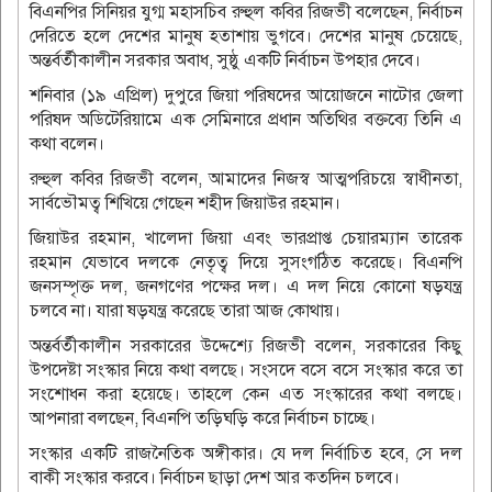
বিএনপির সিনিয়র যুগ্ম মহাসচিব রুহুল কবির রিজভী বলেছেন, নির্বাচন
দেরিতে হলে দেশের মানুষ হতাশায় ভুগবে। দেশের মানুষ চেয়েছে,
অন্তর্বর্তীকালীন সরকার অবাধ, সুষ্ঠু একটি নির্বাচন উপহার দেবে।
শনিবার (১৯ এপ্রিল) দুপুরে জিয়া পরিষদের আয়োজনে নাটোর জেলা
পরিষদ অডিটেরিয়ামে এক সেমিনারে প্রধান অতিথির বক্তব্যে তিনি এ
কথা বলেন।
রুহুল কবির রিজভী বলেন, আমাদের নিজস্ব আত্মপরিচয়ে স্বাধীনতা,
সার্বভৌমত্ব শিখিয়ে গেছেন শহীদ জিয়াউর রহমান।
জিয়াউর রহমান, খালেদা জিয়া এবং ভারপ্রাপ্ত চেয়ারম্যান তারেক
রহমান যেভাবে দলকে নেতৃত্ব দিয়ে সুসংগঠিত করেছে। বিএনপি
জনসম্পৃক্ত দল, জনগণের পক্ষের দল। এ দল নিয়ে কোনো ষড়যন্ত্র
চলবে না। যারা ষড়যন্ত্র করেছে তারা আজ কোথায়।
অন্তর্বর্তীকালীন সরকারের উদ্দেশ্যে রিজভী বলেন, সরকারের কিছু
উপদেষ্টা সংস্কার নিয়ে কথা বলছে। সংসদে বসে বসে সংস্কার করে তা
সংশোধন করা হয়েছে। তাহলে কেন এত সংস্কারের কথা বলছে।
আপনারা বলছেন, বিএনপি তড়িঘড়ি করে নির্বাচন চাচ্ছে।
সংস্কার একটি রাজনৈতিক অঙ্গীকার। যে দল নির্বাচিত হবে, সে দল
বাকী সংস্কার করবে। নির্বাচন ছাড়া দেশ আর কতদিন চলবে।