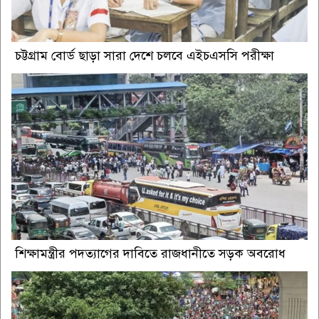
চট্টগ্রাম বোর্ড ছাড়া সারা দেশে চলবে এইচএসসি পরীক্ষা
শিক্ষামন্ত্রীর পদত্যাগের দাবিতে রাজধানীতে সড়ক অবরোধ