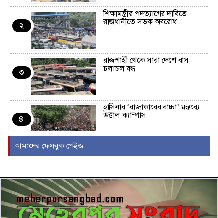
শিক্ষামন্ত্রীর পদত্যাগের দাবিতে
রাজধানীতে সড়ক অবরোধ
২
রাজশাহী থেকে সারা দেশে বাস
চলাচল বন্ধ
৩
হাসিনার ‘রাজাকারের বাচ্চা’ মন্তব্যে
উত্তাল ক্যাম্পাস
৪
আমাদের ফেসবুক পেইজ
ইরাকের নবনির্বাচিত প্রধানমন্ত্রীর সঙ্গে
আজ বৈঠকে বসছেন ট্রাম্প
৫
বন্যায় সাপের উপদ্রব বাড়ছে, চট্টগ্রামে
৭ দিনে কামড়ের শিকার ৯৩ জন
৬