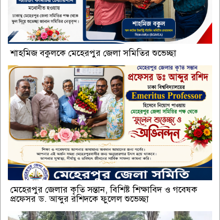
শাহমিজ বকুলকে মেহেরপুর জেলা সমিতির শুভেচ্ছা
মেহেরপুর জেলার কৃতি সন্তান, বিশিষ্ট শিক্ষাবিদ ও গবেষক
প্রফেসর ড. আব্দুর রশিদকে ফুলেল শুভেচ্ছা