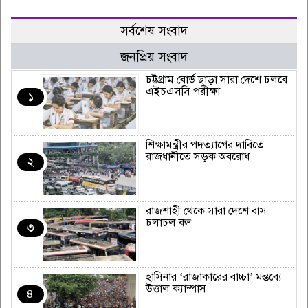
সর্বশেষ সংবাদ
জনপ্রিয় সংবাদ
চট্টগ্রাম বোর্ড ছাড়া সারা দেশে চলবে
এইচএসসি পরীক্ষা
১
শিক্ষামন্ত্রীর পদত্যাগের দাবিতে
রাজধানীতে সড়ক অবরোধ
২
রাজশাহী থেকে সারা দেশে বাস
চলাচল বন্ধ
৩
হাসিনার ‘রাজাকারের বাচ্চা’ মন্তব্যে
উত্তাল ক্যাম্পাস
৪