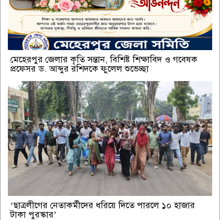
মেহেরপুর জেলার কৃতি সন্তান, বিশিষ্ট শিক্ষাবিদ ও গবেষক
প্রফেসর ড. আব্দুর রশিদকে ফুলেল শুভেচ্ছা
‘ছাত্রলীগের নেতাকর্মীদের ধরিয়ে দিতে পারলে ১০ হাজার
টাকা পুরস্কার’