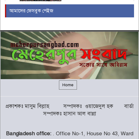
আমাদের ফেসবুক পেইজ
ইরাকের নবনির্বাচিত প্রধানমন্ত্রীর সঙ্গে
আজ বৈঠকে বসছেন ট্রাম্প
৫
বন্যায় সাপের উপদ্রব বাড়ছে, চট্টগ্রামে
৭ দিনে কামড়ের শিকার ৯৩ জন
৬
গালর্স কলেজে শিক্ষকতা করায় পদ
হারালেন কুষ্টিয়া জেলা জামায়াতের
৭
সেক্রেটারি
Home
চট্টগ্রামের পাঁচ জেলায় ভূমিধসের
প্রকাশকঃ মাসুম বিল্লাহ সম্পাদকঃ ওয়াজেদুল হক বার্তা
সতর্কতা
৮
সম্পাদকঃ হাসান আল বান্না
Bangladesh office:
. Office No-1, House No 43, Ward
থামছে না পাহাড়ে বানভাসিদের কান্না