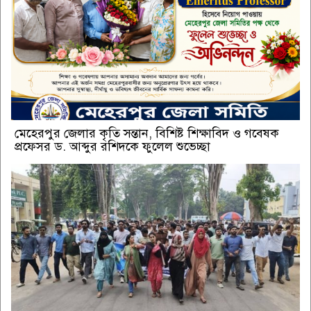
মেহেরপুর জেলার কৃতি সন্তান, বিশিষ্ট শিক্ষাবিদ ও গবেষক
প্রফেসর ড. আব্দুর রশিদকে ফুলেল শুভেচ্ছা