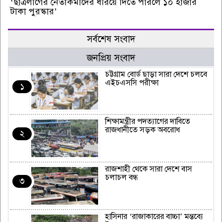
‘ছাত্রলীগের নেতাকর্মীদের ধরিয়ে দিতে পারলে ১০ হাজার
টাকা পুরস্কার’
সর্বশেষ সংবাদ
জনপ্রিয় সংবাদ
চট্টগ্রাম বোর্ড ছাড়া সারা দেশে চলবে
এইচএসসি পরীক্ষা
১
শিক্ষামন্ত্রীর পদত্যাগের দাবিতে
রাজধানীতে সড়ক অবরোধ
২
রাজশাহী থেকে সারা দেশে বাস
চলাচল বন্ধ
৩
হাসিনার ‘রাজাকারের বাচ্চা’ মন্তব্যে