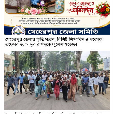
মেহেরপুর জেলার কৃতি সন্তান, বিশিষ্ট শিক্ষাবিদ ও গবেষক
প্রফেসর ড. আব্দুর রশিদকে ফুলেল শুভেচ্ছা