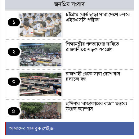
জনপ্রিয় সংবাদ
চট্টগ্রাম বোর্ড ছাড়া সারা দেশে চলবে
এইচএসসি পরীক্ষা
১
শিক্ষামন্ত্রীর পদত্যাগের দাবিতে
রাজধানীতে সড়ক অবরোধ
২
রাজশাহী থেকে সারা দেশে বাস
চলাচল বন্ধ
৩
হাসিনার ‘রাজাকারের বাচ্চা’ মন্তব্যে
উত্তাল ক্যাম্পাস
৪
আমাদের ফেসবুক পেইজ
ইরাকের নবনির্বাচিত প্রধানমন্ত্রীর সঙ্গে
আজ বৈঠকে বসছেন ট্রাম্প