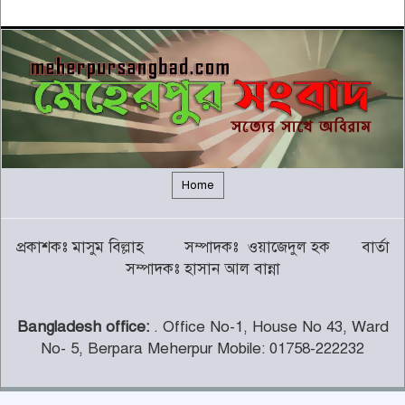
৫
বন্যায় সাপের উপদ্রব বাড়ছে, চট্টগ্রামে
৭ দিনে কামড়ের শিকার ৯৩ জন
৬
গালর্স কলেজে শিক্ষকতা করায় পদ
হারালেন কুষ্টিয়া জেলা জামায়াতের
৭
সেক্রেটারি
Home
চট্টগ্রামের পাঁচ জেলায় ভূমিধসের
প্রকাশকঃ মাসুম বিল্লাহ সম্পাদকঃ ওয়াজেদুল হক বার্তা
সতর্কতা
৮
সম্পাদকঃ হাসান আল বান্না
Bangladesh office:
. Office No-1, House No 43, Ward
থামছে না পাহাড়ে বানভাসিদের কান্না
No- 5, Berpara Meherpur Mobile: 01758-222232
৯