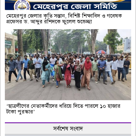
মেহেরপুর জেলার কৃতি সন্তান, বিশিষ্ট শিক্ষাবিদ ও গবেষক
প্রফেসর ড. আব্দুর রশিদকে ফুলেল শুভেচ্ছা
‘ছাত্রলীগের নেতাকর্মীদের ধরিয়ে দিতে পারলে ১০ হাজার
টাকা পুরস্কার’
সর্বশেষ সংবাদ