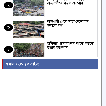
রাজধানীতে সড়ক অবরোধ
২
রাজশাহী থেকে সারা দেশে বাস
চলাচল বন্ধ
৩
হাসিনার ‘রাজাকারের বাচ্চা’ মন্তব্যে
উত্তাল ক্যাম্পাস
৪
আমাদের ফেসবুক পেইজ
ইরাকের নবনির্বাচিত প্রধানমন্ত্রীর সঙ্গে
আজ বৈঠকে বসছেন ট্রাম্প
৫
বন্যায় সাপের উপদ্রব বাড়ছে,
চট্টগ্রামে ৭ দিনে কামড়ের শিকার ৯৩
৬
জন