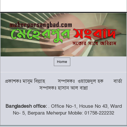
আজ বৈঠকে বসছেন ট্রাম্প
৫
বন্যায় সাপের উপদ্রব বাড়ছে, চট্টগ্রামে
৭ দিনে কামড়ের শিকার ৯৩ জন
৬
গালর্স কলেজে শিক্ষকতা করায় পদ
হারালেন কুষ্টিয়া জেলা জামায়াতের
৭
সেক্রেটারি
Home
চট্টগ্রামের পাঁচ জেলায় ভূমিধসের
প্রকাশকঃ মাসুম বিল্লাহ সম্পাদকঃ ওয়াজেদুল হক বার্তা
সতর্কতা
৮
সম্পাদকঃ হাসান আল বান্না
Bangladesh office:
. Office No-1, House No 43, Ward
থামছে না পাহাড়ে বানভাসিদের কান্না
No- 5, Berpara Meherpur Mobile: 01758-222232
৯