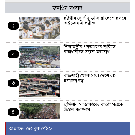
জনপ্রিয় সংবাদ
চট্টগ্রাম বোর্ড ছাড়া সারা দেশে চলবে
এইচএসসি পরীক্ষা
১
শিক্ষামন্ত্রীর পদত্যাগের দাবিতে
রাজধানীতে সড়ক অবরোধ
২
রাজশাহী থেকে সারা দেশে বাস
চলাচল বন্ধ
৩
হাসিনার ‘রাজাকারের বাচ্চা’ মন্তব্যে
উত্তাল ক্যাম্পাস
৪
আমাদের ফেসবুক পেইজ
ইরাকের নবনির্বাচিত প্রধানমন্ত্রীর সঙ্গে