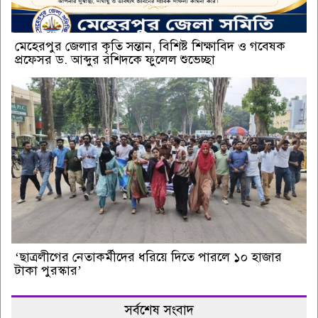
মেহেরপুর জেলার কৃতি সন্তান, বিশিষ্ট শিক্ষাবিদ ও গবেষক
প্রফেসর ড. আব্দুর রশিদকে ফুলেল শুভেচ্ছা
‘ছাত্রলীগের নেতাকর্মীদের ধরিয়ে দিতে পারলে ১০ হাজার
টাকা পুরস্কার’
সর্বশেষ সংবাদ