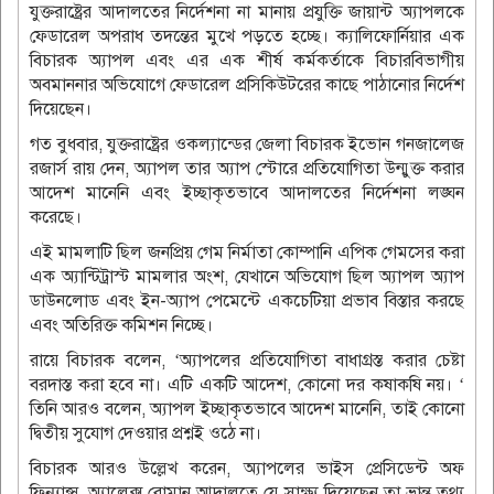
যুক্তরাষ্ট্রের আদালতের নির্দেশনা না মানায় প্রযুক্তি জায়ান্ট অ্যাপলকে
ফেডারেল অপরাধ তদন্তের মুখে পড়তে হচ্ছে। ক্যালিফোর্নিয়ার এক
বিচারক অ্যাপল এবং এর এক শীর্ষ কর্মকর্তাকে বিচারবিভাগীয়
অবমাননার অভিযোগে ফেডারেল প্রসিকিউটরের কাছে পাঠানোর নির্দেশ
দিয়েছেন।
গত বুধবার, যুক্তরাষ্ট্রের ওকল্যান্ডের জেলা বিচারক ইভোন গনজালেজ
রজার্স রায় দেন, অ্যাপল তার অ্যাপ স্টোরে প্রতিযোগিতা উন্মুক্ত করার
আদেশ মানেনি এবং ইচ্ছাকৃতভাবে আদালতের নির্দেশনা লঙ্ঘন
করেছে।
এই মামলাটি ছিল জনপ্রিয় গেম নির্মাতা কোম্পানি এপিক গেমসের করা
এক অ্যান্টিট্রাস্ট মামলার অংশ, যেখানে অভিযোগ ছিল অ্যাপল অ্যাপ
ডাউনলোড এবং ইন-অ্যাপ পেমেন্টে একচেটিয়া প্রভাব বিস্তার করছে
এবং অতিরিক্ত কমিশন নিচ্ছে।
রায়ে বিচারক বলেন, ‘অ্যাপলের প্রতিযোগিতা বাধাগ্রস্ত করার চেষ্টা
বরদাস্ত করা হবে না। এটি একটি আদেশ, কোনো দর কষাকষি নয়। ‘
তিনি আরও বলেন, অ্যাপল ইচ্ছাকৃতভাবে আদেশ মানেনি, তাই কোনো
দ্বিতীয় সুযোগ দেওয়ার প্রশ্নই ওঠে না।
বিচারক আরও উল্লেখ করেন, অ্যাপলের ভাইস প্রেসিডেন্ট অফ
ফিন্যান্স, অ্যালেক্স রোমান আদালতে যে সাক্ষ্য দিয়েছেন তা ভ্রান্ত তথ্য