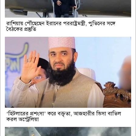
রাশিয়ায় পৌঁছেছেন ইরানের পররাষ্ট্রমন্ত্রী, পুতিনের সঙ্গে
বৈঠকের প্রস্তুতি
‘হিটলারের প্রশংসা’ করে বক্তৃতা, আজহারীর ভিসা বাতিল
করল অস্ট্রেলিয়া