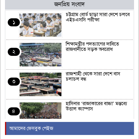
জনপ্রিয় সংবাদ
চট্টগ্রাম বোর্ড ছাড়া সারা দেশে চলবে
এইচএসসি পরীক্ষা
১
শিক্ষামন্ত্রীর পদত্যাগের দাবিতে
রাজধানীতে সড়ক অবরোধ
২
রাজশাহী থেকে সারা দেশে বাস
চলাচল বন্ধ
৩
হাসিনার ‘রাজাকারের বাচ্চা’ মন্তব্যে
উত্তাল ক্যাম্পাস
৪
আমাদের ফেসবুক পেইজ
ইরাকের নবনির্বাচিত প্রধানমন্ত্রীর সঙ্গে
আজ বৈঠকে বসছেন ট্রাম্প