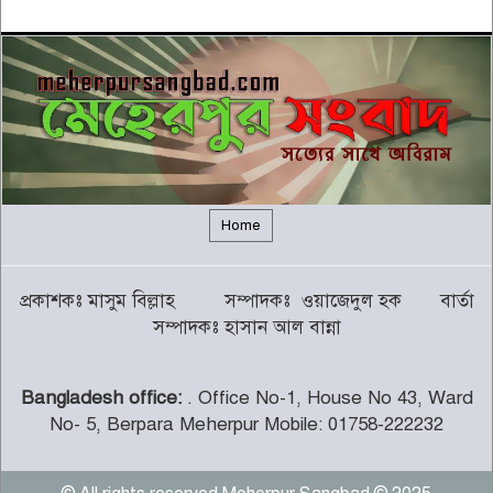
৫
বন্যায় সাপের উপদ্রব বাড়ছে, চট্টগ্রামে
৭ দিনে কামড়ের শিকার ৯৩ জন
৬
গালর্স কলেজে শিক্ষকতা করায় পদ
হারালেন কুষ্টিয়া জেলা জামায়াতের
৭
সেক্রেটারি
Home
চট্টগ্রামের পাঁচ জেলায় ভূমিধসের
প্রকাশকঃ মাসুম বিল্লাহ সম্পাদকঃ ওয়াজেদুল হক বার্তা
সতর্কতা
৮
সম্পাদকঃ হাসান আল বান্না
Bangladesh office:
. Office No-1, House No 43, Ward
থামছে না পাহাড়ে বানভাসিদের কান্না
No- 5, Berpara Meherpur Mobile: 01758-222232
৯